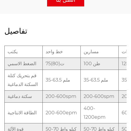
تفاصيل
مرات
مسارين
خط واحد
يكتب
100 طن
75(80)ت
الضغط الاسمي
قم بتحريك كتلة
35-63.5 ملم
35-63.5 ملم
السكتة الدماغية
200
200-600spm
200-600spm
سكتة دماغية
400-
200-600epm
الطاقة الانتاجية
1200epm
50-70 كيلو واط
50-70 كيلو واط
قوة الآلة