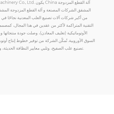
China آلة القطع المزدوجة
Zhejiang Golden Eagle Food Machinery Co., Ltd. يكون
المشقق الشركات المصنعة
و
آلة القطع المزدوجة المشق
من أكبر شركات آلات تصنيع العلب المعدنية نجاحًا في ا
التقنية المتراكمة لأكثر من عقدين في هذا المجال، كمصممة
الأوتوماتيكية (تغليف المعادن)، وصلت جودة منتجاتها و
السوق الأوروبية. تُمكّن الشركة من توفير خطوط إنتاج أوتوم
تصنيع علب الصفيح، وتلبي معايير النظافة الحديثة، وتتطلب صيانة بسيطة، وسهلة التشغيل.