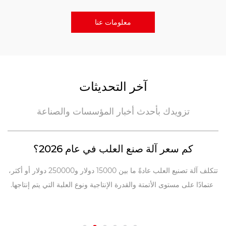
معلومات عنا
آخر التحديثات
تزويدك بأحدث أخبار المؤسسات والصناعة
كم سعر آلة صنع العلب في عام 2026؟
د
تتكلف آلة تصنيع العلب عادةً ما بين 15000 دولار و250000 دولار أو أكثر،
اعتمادًا على مستوى الأتمتة والقدرة الإنتاجية ونوع العلبة التي يتم إنتاجها.
مة
يمكن أن يبدأ الإعداد الأساسي شبه التلقائي لورشة عمل صغيرة ب...
الم
ن