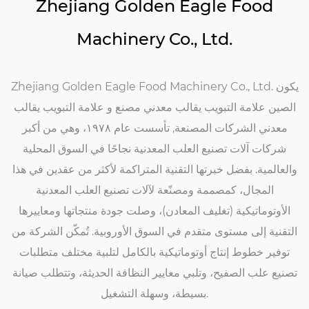
Zhejiang Golden Eagle Food
Machinery Co., Ltd.
Zhejiang Golden Eagle Food Machinery Co., Ltd. يكون
الصين علامة التبويب يقالب معدني مصنع
و
علامة التبويب يقالب
معدني الشركات المصنعة
, تأسست عام ١٩٧٨، وهي من أكبر
شركات آلات تصنيع العلب المعدنية نجاحًا في السوق المحلية
والعالمية. بفضل خبرتها التقنية المتراكمة لأكثر من عقدين في هذا
المجال، كمصممة ومصنّعة لآلات تصنيع العلب المعدنية
الأوتوماتيكية (تغليف المعادن)، وصلت جودة منتجاتها ومعاييرها
التقنية إلى مستوى متقدم في السوق الأوروبية. تُمكّن الشركة من
توفير خطوط إنتاج أوتوماتيكية بالكامل لتلبية مختلف متطلبات
تصنيع علب الصفيح، وتلبي معايير النظافة الحديثة، وتتطلب صيانة
بسيطة، وسهلة التشغيل.