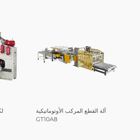
لي
آلة القطع المركب الأوتوماتيكية
لك
ية
GT10A8