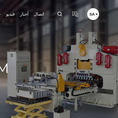
اتصال
أخبار
فيديو
خ
SA
آلة 