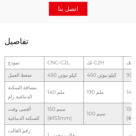
اتصل بنا
تفاصيل
C1
نك-C2H
CNC-C2L
نموذج
450 كيلو نيوتن
450 كيلو نيوتن
ضغط العمل
مسافة السكتة
190 ملم
140 ملم
الدماغية رام
150 سبم
أقصى وقت
100 سبم
(Φ1
(Φ153mm)
للسكتة الدماغية
رقم القالب
1 يقالب معدني