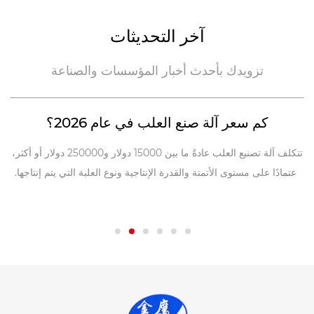
آخر التحديثات
تزويدك بأحدث أخبار المؤسسات والصناعة
كم سعر آلة صنع العلب في عام 2026؟
د
تتكلف آلة تصنيع العلب عادةً ما بين 15000 دولار و250000 دولار أو أكثر،
اعتمادًا على مستوى الأتمتة والقدرة الإنتاجية ونوع العلبة التي يتم إنتاجها.
مة
يمكن أن يبدأ الإعداد الأساسي شبه التلقائي لورشة عمل صغيرة ب...
الم
ن