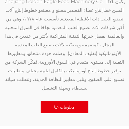
Zhejiang Golden Eagle Food Machinery Co., Ltd. يكون
الصين خط إنتاج غطاء القصدير مصنع
و
مصنعو خطوط إنتاج آلات
تصنيع العلب ذات الأغطية المعدنية
, تأسست عام ١٩٧٨، وهي من
أكبر شركات آلات تصنيع العلب المعدنية نجاحًا في السوق المحلية
والعالمية. بفضل خبرتها التقنية المتراكمة لأكثر من عقدين في هذا
المجال، كمصممة ومصنّعة لآلات تصنيع العلب المعدنية
الأوتوماتيكية (تغليف المعادن)، وصلت جودة منتجاتها ومعاييرها
التقنية إلى مستوى متقدم في السوق الأوروبية. تُمكّن الشركة من
توفير خطوط إنتاج أوتوماتيكية بالكامل لتلبية مختلف متطلبات
تصنيع علب الصفيح، وتلبي معايير النظافة الحديثة، وتتطلب صيانة
بسيطة، وسهلة التشغيل.
معلومات عنا