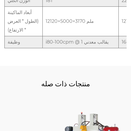
22T
18T
الوزن الكلي
أبعاد الماكينة
12120×5000×3170 ملم
(الطول * العرض
* الارتفاع)
i80-100cpm @ 1 يقالب معدني
وظيفة
منتجات ذات صله