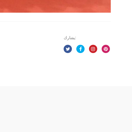
يشارك: